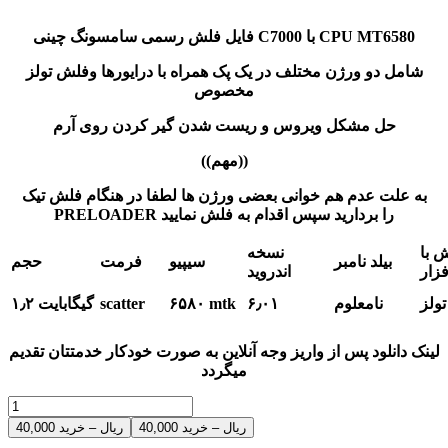
فایل فلش رسمی سامسونگ چینی C7000 با CPU MT6580
شامل دو ورژن مختلف در یک پک همراه با درایورها وفلش تولز
مخصوص
حل مشکل ویروس و ریست شدن گیر کردن روی آرم
((مهم))
به علت عدم هم خوانی بعضی ورژن ها لطفا در هنگام فلش تیک
PRELOADER را بردارید سپس اقدام به فلش نمایید
 با
نسخه
بیلد نامبر
سیپیو
فرمت
حجم
فزار
اندروید
ولز
نامعلوم
۶٫۰۱
mtk
۶۵۸۰
scatter
۱٫۲ گیگابایت
لینک دانلود پس از واریز وجه آنلاین به صورت خودکار خدمتتان تقدیم
میگردد
40,000 ریال – خرید