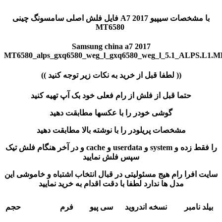
فایل فلش اصلی سامسونگ چینی A7 2017 با مشخصات سیپیو
MT6580
Samsung china a7 2017
MT6580_alps_gxq6580_weg_l_gxq6580_weg_l_5.1_ALPS.L1
(( لطفا قبل از خرید به نکات زیر توجه کنید ))
حتما قبل از فلش از رام فعلی خود بک آپ تهیه کنید
گوشی خودر را با عکسها مطابقت دهید
مشخصات پریلودر را با نوشته بالا مطابقت دهید
و در آخر هنگام فلش تیک cache و userdata و system را فقط زده و
سپس فلش نمایید
سایت افرا رام هیج مسئولیتی در قبال انتخاب اشتباه و خاموشی این
مدل ها ندارد لطفا با دقت اقدام به خرید نمایید
بیلد نامبر
نسخه اندروید
سی پیو
فرم
حجم