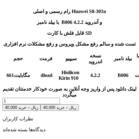
رام رسمی و اصلی Huawei S8-301u
B006 و آندروید
4.2.2
با بیلد نامبر
قابل فلش با کارت SD
تست شده و سالم رفع مشکل ویروس و رفع مشکلات نرم افزاری
ا
نسخه
بیلد نامبر
سیپیو
فرمت
حجم
اندروید
Hisilicon
ت
B006
4.2.2
dload
661مگابایت
Kirin 910
لینک دانلود پس از واریز وجه آنلاین به صورت خودکار خدمتتان تقدیم
میگردد
40,000 ریال – خرید
نظرات کاربران
دیدگاه‌ها بسته شده‌اند.