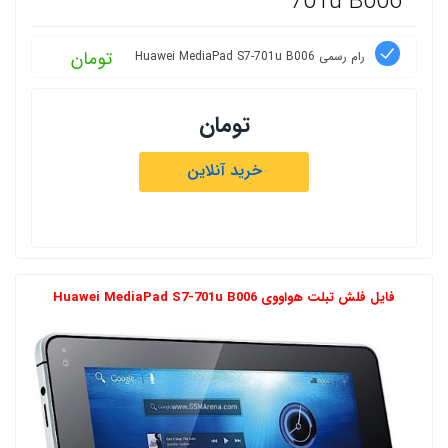
701u B006
تومان
رام رسمی Huawei MediaPad S7-701u B006
تومان
خرید آنلاین
فایل فلش تبلت هواووی Huawei MediaPad S7-701u B006