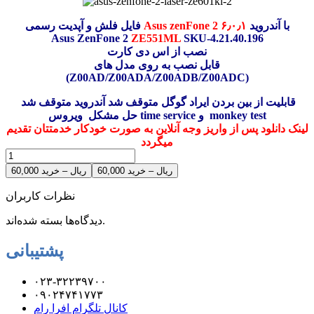
با آندروید
۶٫۰٫۱
Asus zenFone 2
فایل فلش و آپدیت رسمی
Asus ZenFone 2
ZE551ML
SKU-4.21.40.196
نصب از اس دی کارت
قابل نصب به روی مدل های
(Z00AD/Z00ADA/Z00ADB/Z00ADC)
قابلیت از بین بردن ایراد گوگل متوقف شد آندروید متوقف شد
حل مشکل ویروس time service و monkey test
لینک دانلود پس از واریز وجه آنلاین به صورت خودکار خدمتتان تقدیم
میگردد
60,000 ریال – خرید
نظرات کاربران
دیدگاه‌ها بسته شده‌اند.
پشتیبانی
۰۲۳-۳۲۲۳۹۷۰۰
۰۹۰۲۴۷۴۱۷۷۳
کانال تلگرام افرا رام