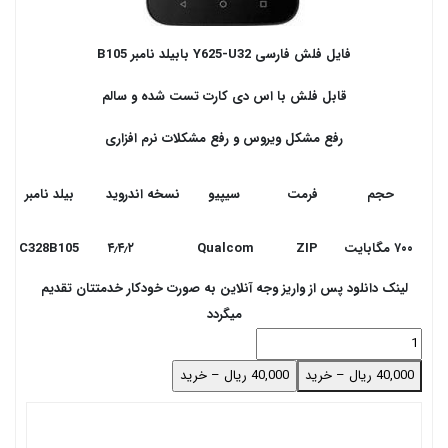
فایل فلش فارسی Y625-U32 بابیلد نامبر B105
قابل فلش با اس دی کارت تست شده و سالم
رفع مشکل ویروس و رفع مشکلات نرم افزاری
ق
حجم
فرمت
سیپیو
نسخه اندروید
بیلد نامبر
۷۰۰ مگابایت
ZIP
Qualcom
۴٫۴٫۲
C328B105
لینک دانلود پس از واریز وجه آنلاین به صورت خودکار خدمتتان تقدیم
میگردد
40,000 ریال – خرید