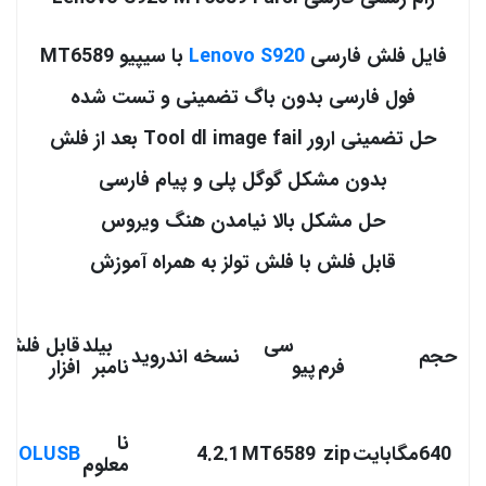
فایل فلش فارسی
Lenovo S920
با سیپیو MT6589
فول فارسی بدون باگ تضمینی و تست شده
حل تضمینی ارور Tool dl image fail بعد از فلش
بدون مشکل گوگل پلی و پیام فارسی
حل مشکل بالا نیامدن هنگ ویروس
قابل فلش با فلش تولز به همراه آموزش
سی
بیلد
قابل فلش ب
حجم
نسخه اندروید
فرم
پیو
نامبر
افزار
نا
640مگابایت
zip
MT6589
4.2.1
TOOLUSB
معلوم