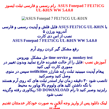
رام رسمی و فارسی تبلت ایسوز ASUS Fonepad 7 FE171CG
UL-K01N WW 5.4.0.0
فایل فلش و آپدیت رسمی و فارسی ASUS FE171CG UL-K01N با
آندروید ورژن ۵
نصب از اس دی کارت
ASUS Fonepad 7 FE171CG UL-K01N WW 5.4.0.0
رفع مشکل گیر کردن روی آرم
حل مشکل ویروس time service و monkey test
آموزش نصب :
فایل را از حالت فشرده خارج نمایید وبدون تغییر در
مموری کارت کپی کنید
سپس در منوی notificition پیغام آپدیت میبینید تبلت رابه شارژر
وصل کنید وصبرکنید
تانصب شود ۳۰ دقیقه زمان نیاز است
در تبلت های که روی آرم هستند
با نگه داشتن کلید های ولووم بالا وپاور به محیط
ریکاوری رفته وگزینه SD DOWANLOAD رابزنید وصبر کنید تا رام
نصب شود
لینک دانلود پس از واریز وجه آنلاین به صورت خودکار خدمتتان تقدیم
میگردد