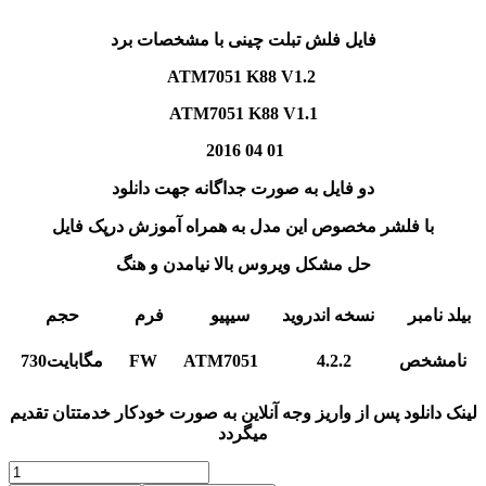
فایل فلش تبلت چینی
با مشخصات برد
ATM7051 K88 V1.2
ATM7051 K88 V1.1
2016 04 01
دو فایل به صورت جداگانه جهت دانلود
با فلشر مخصوص این مدل به همراه آموزش درپک فایل
حل مشکل ویروس بالا نیامدن و هنگ
بیلد نامبر
نسخه اندروید
سیپیو
فرم
حجم
نامشخص
4.2.2
ATM7051
FW
730مگابایت
لینک دانلود پس از واریز وجه آنلاین به صورت خودکار خدمتتان تقدیم
میگردد