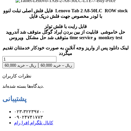
فایل فلش اصلی تبلت لنوو Lenovo Tab 2 A8-50LC ROW stock
با لودر مخصوص جهت فلش درپک فایل
قابل رایت با فلش تولز
حل خاموشی قابلیت از بین بردن ایراد گوگل متوقف شد آندروید
حل مشکل ویروس time service و monkey test
متوقف شد
لینک دانلود پس از واریز وجه آنلاین به صورت خودکار خدمتتان تقدیم
میگردد
60,000 ریال – خرید
نظرات کاربران
دیدگاه‌ها بسته شده‌اند.
پشتیبانی
۰۲۳-۳۲۲۳۹۷۰۰
۰۹۰۲۴۷۴۱۷۷۳
کانال تلگرام افرا رام