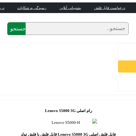
درخواست فایل فلش
پشتیبانی آنلاین
رسیدگی به شکایات
درب
جستجو
رام اصلی Lenovo S5000 3G
فایل فلش اصلی Lenovo S5000 3G قابل فلش با فلش تولز