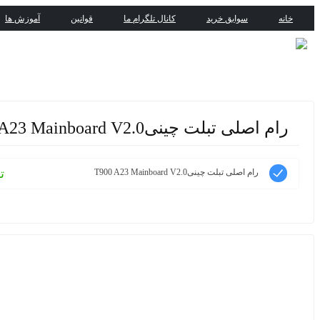
خانه
سوابق خرید
کانال تلگرام ما
قوانین
آموزش ها
رام اصلی تبلت چینیT900 A23 Mainboard V2.0
ت
رام اصلی تبلت چینیT900 A23 Mainboard V2.0