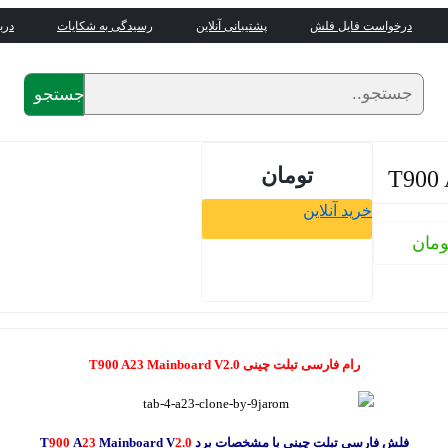
درخواست فایل فلش
پشتیبانی آنلاین
رسیدگی به شکایات
درب
جستجو
تومان
خرید آنلاین
ومان
رام فارسی تبلت چینی T900 A23 Mainboard V2.0
فلش فارسی تبلت چینی با مشخصات برد T
2.0
Mainboard V
23
A
900