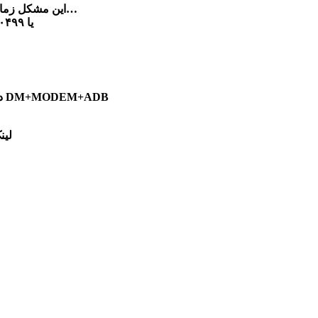
این مشکل زمانی اتفاق می افتد که شما اقدام به تغییر رام روت یا تعویض هارد آنلاک ویا ترمیم شبکه و…
مینمایید و سریال با مشکل IMEI /01 یا ۰۰۴۹۹ یا ۳۵۰۰۰۰۰۰۰۰۰۰۰۰۰ مواجه میشود
در هنگام رایت نیازی به روت نیست فقط در صفحه شماره گیر #۰۸۰۸#* را بزنید و سپس گزینه DM+MODEM+ADB
لین