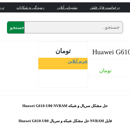
درخواست فایل فلش
پشتیبانی آنلاین
رسیدگی به شکایات
درب
جستجو
تومان
خرید آنلاین
تومان
حل مشکل سریال و شبکه Huawei G610-U00 NVRAM
فایل NVRAM حل مشکل شبکه و سریال Huawei G610-U00