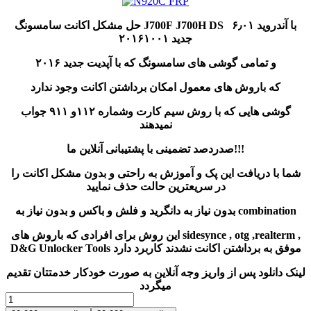
حل مشکل اکانت سامسونگ J700F J700H DS با آندروید ۶٫۰۱
جدید ۲۰۱۶۱۰۰۱
و تمامی گوشی های سامسونگ که با آپدیت جدید ۲۰۱۶
که باروش های معمول امکان برداشتن اکانت وجود ندارد
گوشی هایی که با روش سیم کارت وشماره ۱۱۲و ۹۱۱ جواب
نمیدهند
صدردصد تضمینی با پشتیبانی آنلاین ما!!!
شما با دریافت این پک و آموزش به راحتی و بدون مشکل اکانت را
در سریعترین حالت حذف نمایید
بدون نیاز به دانگرید و فلش و باکس و بدون نیاز به combination
این روش برای افرادی که باروش های sidesynce , otg ,realterm ,
D&G Unlocker Tools موفق به برداشتن اکانت نشدند کاربرد دارد
لینک دانلود پس از واریز وجه آنلاین به صورت خودکار خدمتتان تقدیم
میگردد