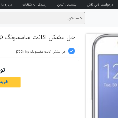
درخواست فایل فلش
پشتیبانی آنلاین
رسیدگی به شکایات
درباره ما
حل مشکل اکانت سامسونگ j700h frp
حل مشکل اکانت سامسونگ j700h frp
تو
خرید 