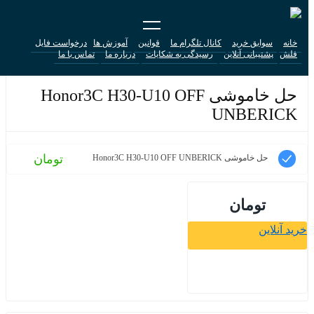
خانه
سوابق خرید
کانال تلگرام ما
قوانین
آموزش ها
درخواست فایل
فلش
پشتیبانی آنلاین
رسیدگی به شکایات
درباره ما
تماس با ما
حل خاموشی Honor3C H30-U10 OFF
UNBERICK
تومان
حل خاموشی Honor3C H30-U10 OFF UNBERICK
تومان
خرید آنلاین