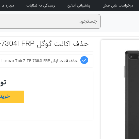
درخواست فایل فلش
پشتیبانی آنلاین
رسیدگی به شکایات
درباره ما
حذف اکانت گوگل Lenovo Tab 7 TB-7304I FRP
حذف اکانت گوگل Lenovo Tab 7 TB-7304I FRP
تو
خرید 