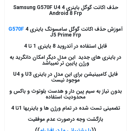
حذف اکانت گوگل باینری 4 Samsung G570F U4
Android 8 Frp
آموزش حذف اکانت گوگل سامسونگ باینری 4
G570F
J5 Prime Frp
قابل استفاده در آندروید 8 باینری 1 تا 4
در باینری های جدید این مدل دیگر امکان دانگرید به
ورژن پایین تر نمیباشد
فایل کامبینیشن برای این مدل در باینری U3 و U4
موجود نیست
بدون نیاز به سیم پین دار و هدست بلوتوث و باکس و
محدودیت استفاده
تضمینی تست شده در تمام ورژن ها و باینریها 1تا 4
بازگشت وجه درصورت عدم موفقیت
((
با پشتیبانی ما در افرا رام
))