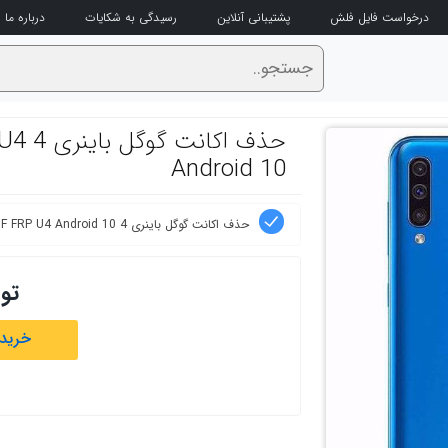
درخواست فایل فلش
پشتیبانی آنلاین
رسیدگی به شکایات
درباره ما
حذف ا
Android 10
حذف اکانت گوگل باینری 4 Samsung A505F FRP U4 Android 10
تو
خرید 