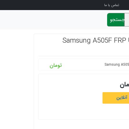
تماس با ما
جستجو
کانت گوگل باینری 4 Samsung A505F FRP U4
تومان
مان
آنلاین