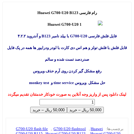
رام فارسی Huawei G700-U20 B123
فایل فلش فارسی G700-U20 با بیلد نامبر B123 و آندروید ۴.۲.۲
قابل فلش با فلش تولز و هم اس دی کارت با لودر ودرایور ها همه در پک فایل
صدردصد تست شده و سالم
رفع مشکل گیر کردن روی آرم حذف ویروس
حل مشکل ویروس time service و monkey test
لینک دانلود پس از واریز وجه آنلاین به صورت خودکار خدمتتان تقدیم میگردد
50,000 ریال – خرید
برچسب‌ها:
Huawei
,
G700-U20 flashtool
,
G700-U20 flash file
G700-U20 B115
,
Huawei G700-U20 B123
,
Huawei G700-U20