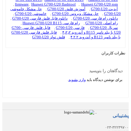
,
firmware
,
Huawei G700-U20 flashtool
,
Huawei G700-U20 rom
آپدیت G700-U20
,
آموزش فلش G700-U20
,
حل مشکل خاموشی
G700-U20
,
حل مشکل ویروس G700-U20
,
خاموشی G700-U20
,
دانلود رام فارسی G700-U20
,
دانلود فایل فلش فارسی G700-U20
,
رام اصلی G700-U20
,
رام فارسی Huawei G700-U20 B115
,
سریال G700-U20
,
فارسی G700-U20
,
فایل فلش فارسی G700-
U20 با بیلد نامبر B115 و آندروید ۴٫۲٫۲
,
فایل فلش فارسی G700-U20
با بیلد نامبر B123 و آندروید ۴.۲.۲
,
فلش تولز G700-U20
نظرات کاربران
دیدگاهتان را بنویسید
برای نوشتن دیدگاه باید
وارد بشوید
.
.
.
پشتیبانی
۰۲۳-۳۲۲۳۹۷۰۰