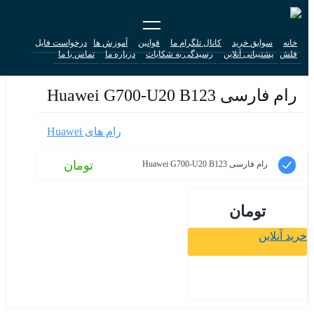
خانه
سوابق خرید
کانال تلگرام ما
قوانین
آموزش ها
درخواست فایل
فلش
پشتیبانی آنلاین
رسیدگی به شکایات
درباره ما
تماس با ما
رام فارسی Huawei G700-U20 B123
رام های Huawei
تومان
رام فارسی Huawei G700-U20 B123
تومان
خرید آنلاین